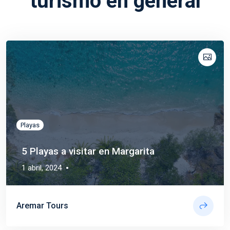
turismo en general
Travel
Playas
5 Playas a visitar en Margarita
1 abril, 2024
Aremar Tours